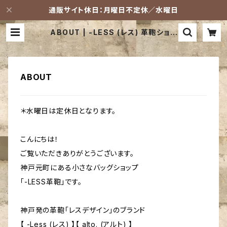
通販サイト休日：月曜日不定休／水曜日
ABOUT | -LESS (レス) 革鞄ショッ
プ
ABOUT
＊水曜日は定休日となります。
こんにちは！
ご覧いただきありがとうございます。
神戸元町にある小さなバッグショップ
「-LESS革鞄」です。
神戸発の革鞄「レスデザイン」のブランド
【 -Less (レス) 】【 alto. (アルト) 】