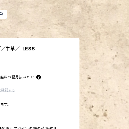
／牛革／-LESS
料無料の
翌月払いでOK
を確認する
ます。
国産ホルスタインの雄の革を使用。