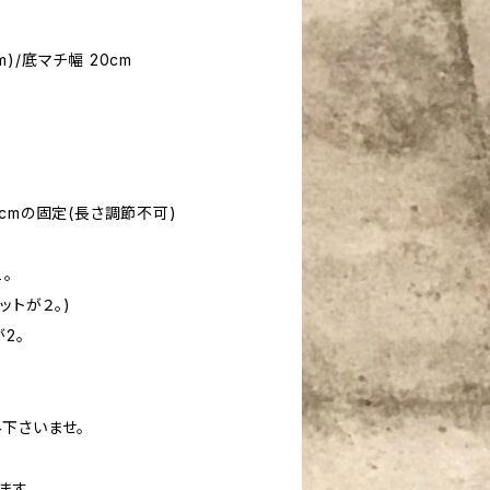
m)/底マチ幅 20cm
cmの固定(長さ調節不可)
。
ットが２。)
2。
下さいませ。
ます。