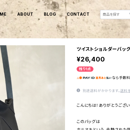
ME
ABOUT
BLOG
CONTACT
ツイストショルダーバッグ
¥26,400
残り1点
なら
手数
別途送料がかかります。
送料
こんにちは！ありがとうござい
このバッグは
ホルヌキという、去勢された