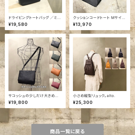
ドライビングトートバッグ ／ミニ
クッションコードトート Mサイズ
トート／ポケットいっぱい／レス
／-LESS
¥19,580
¥13,970
デザイン
サコッシュの少しだけ大きめ版。
小さめ縦型リュック。alto.
薄マチミニショルダーバッグ。ポ
¥19,800
¥25,300
ケット便利！男女兼用。
商品一覧に戻る