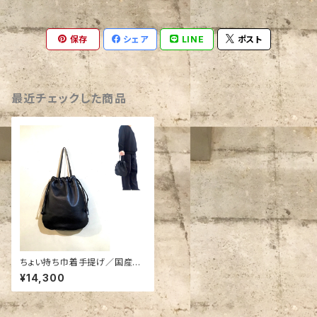
保存
シェア
LINE
ポスト
最近チェックした商品
ちょい持ち巾着手提げ／国産牛
革／レスデザイン
¥14,300