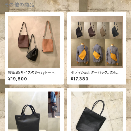
その他の商品
縦型B5サイズの3wayトートシ
ボディショルダーバッグ。柔らか
ョルダーバッグ。柔らか牛革／男
い牛革。男女兼用。
¥19,800
¥17,380
女兼用