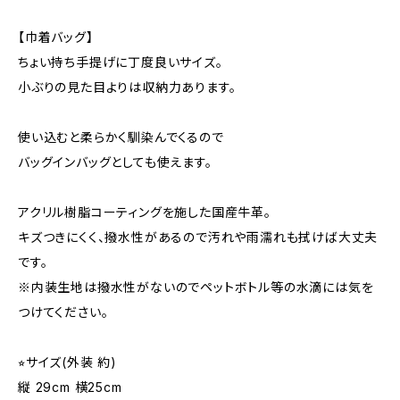
【巾着バッグ】
ちょい持ち手提げに丁度良いサイズ。
小ぶりの見た目よりは収納力あります。
使い込むと柔らかく馴染んでくるので
バッグインバッグとしても使えます。
アクリル樹脂コーティングを施した国産牛革。
キズつきにくく、撥水性があるので汚れや雨濡れも拭けば大丈夫
です。
※内装生地は撥水性がないのでペットボトル等の水滴には気を
つけてください。
⭐︎サイズ(外装 約)
縦 29cm 横25cm