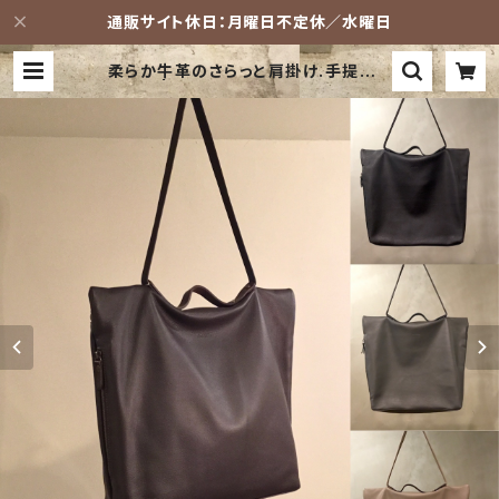
通販サイト休日：月曜日不定休／水曜日
柔らか牛革のさらっと肩掛け.手提げト
ート。 | -LESS (レス) 革鞄ショップ