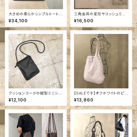
大きめの柔らかシンプルトートバ
三角金具の変形サコッシュミニ
ッグ「ブラウン」／レスデザイン.a
ショルダーバッグ。
¥34,100
¥16,500
lto.
クッションコードの縦型ミニショ
【SALEです】オフホワイトのピッ
ルダーバッグ／ -LESS
グスエード(豚革)大きめ巾着ト
¥12,100
¥13,860
ートバッグ。alto.アルト