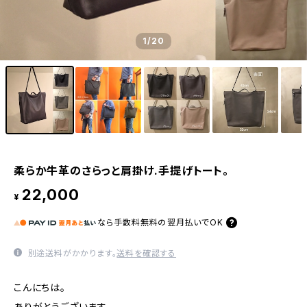
1
/20
柔らか牛革のさらっと肩掛け.手提げトート。
22,000
¥
なら
手数料無料の
翌月払いでOK
別途送料がかかります。
送料を確認する
こんにちは。
ありがとうございます。