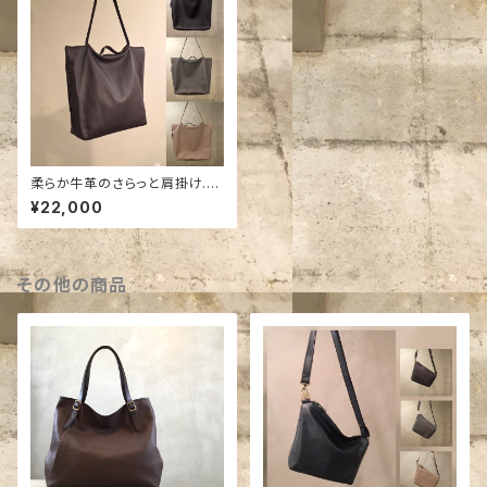
柔らか牛革のさらっと肩掛け.手
提げトート。
¥22,000
その他の商品