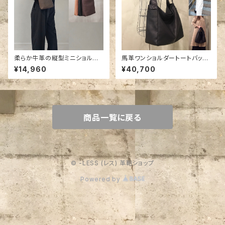
柔らか牛革の縦型ミニショルダ
馬革ワンショルダートートバッグ
ーバッグ。
Ｍサイズ 。
¥14,960
¥40,700
商品一覧に戻る
© -LESS (レス) 革鞄ショップ
Powered by