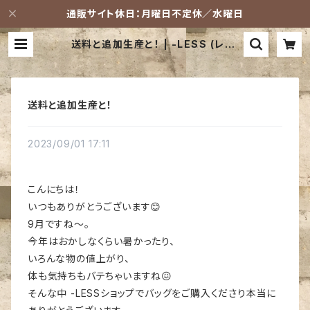
通販サイト休日：月曜日不定休／水曜日
送料と追加生産と！ | -LESS (レス)
革鞄ショップ
送料と追加生産と！
2023/09/01 17:11
こんにちは！
いつもありがとうございます😊
9月ですね〜。
今年はおかしなくらい暑かったり、
いろんな物の値上がり、
体も気持ちもバテちゃいますね😖
そんな中 -LESSショップでバッグをご購入くださり本当に