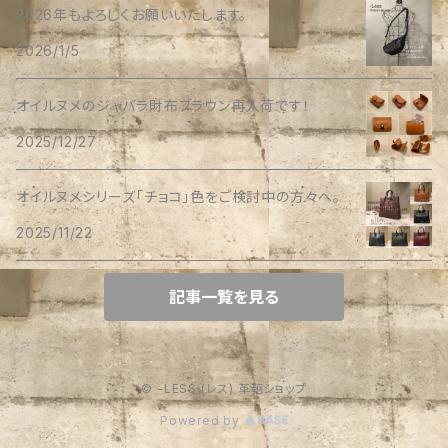
2026年もよろしくお願いいたします。
2026/1/5
オイルヌメのジャバラ財布ブラウン再入荷です！
2025/12/27
オイルヌメシリーズ「チョコ」色をご検討中の方々へ。
2025/11/22
記事一覧を見る
© -LESS (レス) 革鞄ショップ
Powered by