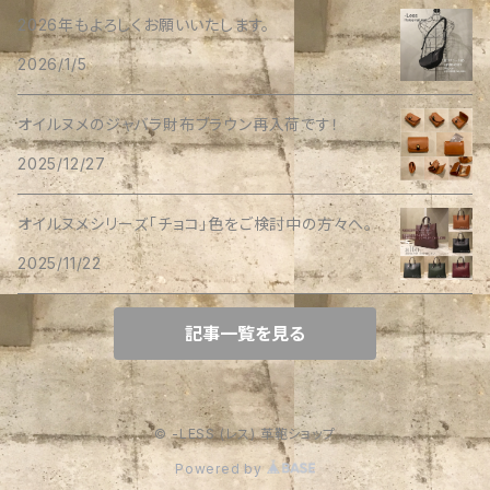
2026年もよろしくお願いいたします。
2026/1/5
オイルヌメのジャバラ財布ブラウン再入荷です！
2025/12/27
オイルヌメシリーズ「チョコ」色をご検討中の方々へ。
2025/11/22
記事一覧を見る
© -LESS (レス) 革鞄ショップ
Powered by