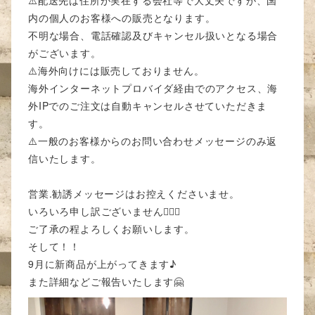
⚠️配送先は住所が実在する会社等で大丈夫ですが、国
内の個人のお客様への販売となります。
不明な場合、電話確認及びキャンセル扱いとなる場合
がございます。
⚠️海外向けには販売しておりません。
海外インターネットプロバイダ経由でのアクセス、海
外IPでのご注文は自動キャンセルさせていただきま
す。
⚠️一般のお客様からのお問い合わせメッセージのみ返
信いたします。
営業.勧誘メッセージはお控えくださいませ。
いろいろ申し訳ございません🙇🏽‍♂️
ご了承の程よろしくお願いします。
そして！！
9月に新商品が上がってきます♪
また詳細などご報告いたします🤗